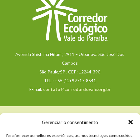
Avenida Shishima Hifumi, 2911 – Urbanova São José Dos
Campos
São Paulo/SP . CEP: 12244-390
TEL.: +55 (12) 99717-8541
E-mail:
contato@corredordovale.org.br
Política de Privacidade e Termos de Uso
Gerenciar o consentimento
Para fornecer as melhores experiências, usamos tecnologias como cookies
© 2025. Todos os direitos reservados.