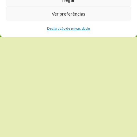
NOTÍCIAS
Ver preferências
Declaração de privacidade
Avenida Shishima Hifumi, 2911 – Urbanova São José Dos