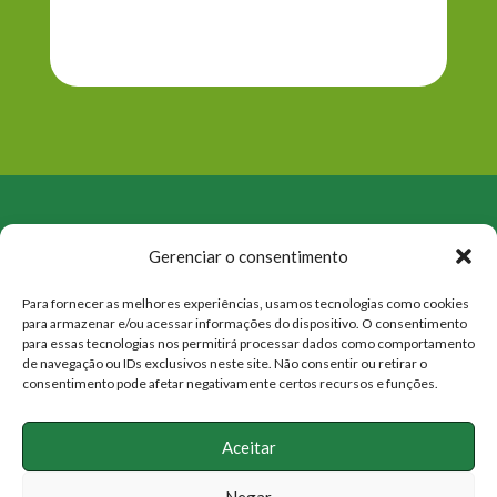
Gerenciar o consentimento
Para fornecer as melhores experiências, usamos tecnologias como cookies
para armazenar e/ou acessar informações do dispositivo. O consentimento
para essas tecnologias nos permitirá processar dados como comportamento
QUEM SOMOS
de navegação ou IDs exclusivos neste site. Não consentir ou retirar o
ATUAÇÃO
consentimento pode afetar negativamente certos recursos e funções.
PROJETOS
NOTÍCIAS
Aceitar
DOAÇÕES
Negar