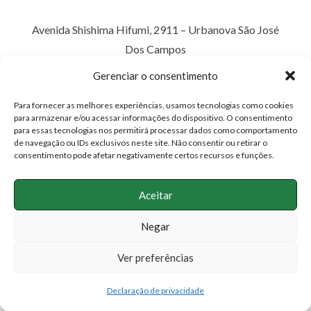
Avenida Shishima Hifumi, 2911 – Urbanova São José
Dos Campos
São Paulo/SP . CEP: 12244-390
Gerenciar o consentimento
TEL.: +55 (12) 99717-8541
Para fornecer as melhores experiências, usamos tecnologias como cookies
E-mail:
contato@corredordovale.org.br
para armazenar e/ou acessar informações do dispositivo. O consentimento
para essas tecnologias nos permitirá processar dados como comportamento
de navegação ou IDs exclusivos neste site. Não consentir ou retirar o
consentimento pode afetar negativamente certos recursos e funções.
Aceitar
Negar
Ver preferências
Declaração de privacidade