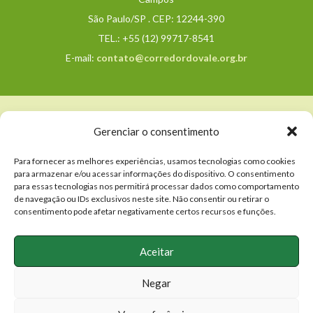
São Paulo/SP . CEP: 12244-390
TEL.: +55 (12) 99717-8541
E-mail:
contato@corredordovale.org.br
Política de Privacidade e Termos de Uso
Gerenciar o consentimento
Para fornecer as melhores experiências, usamos tecnologias como cookies
© 2025. Todos os direitos reservados.
para armazenar e/ou acessar informações do dispositivo. O consentimento
Associação Corredor Ecológico do Vale do
para essas tecnologias nos permitirá processar dados como comportamento
de navegação ou IDs exclusivos neste site. Não consentir ou retirar o
Paraíba
.
consentimento pode afetar negativamente certos recursos e funções.
Aceitar
Negar
By
Hilles
&
Grupo Freela
.