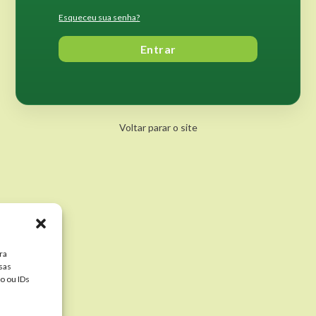
Esqueceu sua senha?
Entrar
Voltar parar o site
ra
sas
o ou IDs